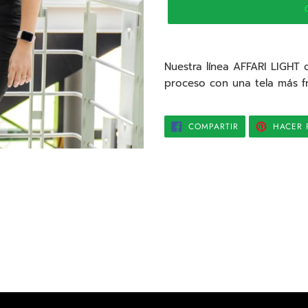
Agregando
el
Nuestra línea AFFARI LIGHT 
producto
proceso con una tela más fr
a
tu
COMPARTIR
carrito
COMPARTIR
HACER 
EN
FACEBOOK
de
compra