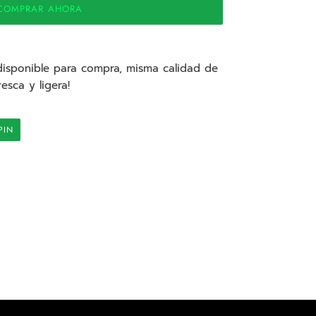
COMPRAR AHORA
disponible para compra, misma calidad de
esca y ligera!
PINEAR
PIN
EN
PINTEREST